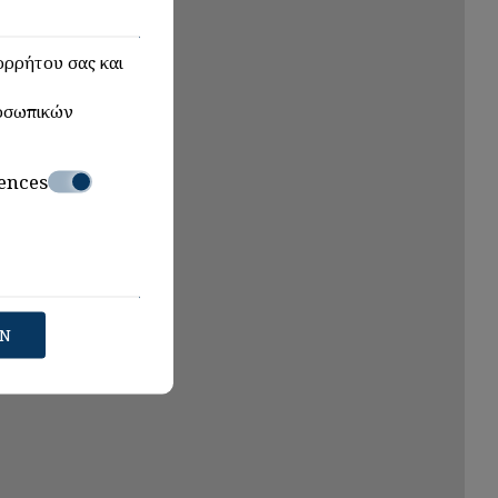
πορρήτου σας και
οσωπικών
ences
ΩΝ